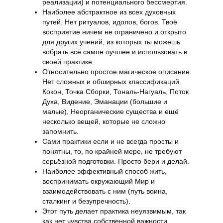
реализации) и потенциального бессмертия.
Наиболее абстрактное из всех духовных
путей. Нет ритуалов, идолов, богов. Твоё
восприятие ничем не ограничено и открыто
для других учений, из которых ты можешь
вобрать всё самое лучшее и использовать в
своей практике.
Относительно простое магическое описание.
Нет сложных и обширных классификаций.
Кокон, Точка Сборки, Тональ-Нагуаль, Поток
Духа, Видение, Эманации (большие и
малые), Неорганические существа и ещё
несколько вещей, которые не сложно
запомнить.
Сами практики если и не всегда просты и
понятны, то, по крайней мере, не требуют
серьёзной подготовки. Просто бери и делай.
Наиболее эффективный способ жить,
воспринимать окружающий Мир и
взаимодействовать с ним (путь воина,
сталкинг и безупречность).
Этот путь делает практика неуязвимым, так
как нет чувства собственной важности.