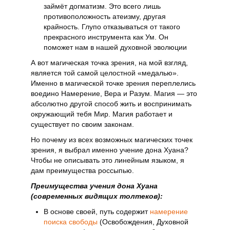
займёт догматизм. Это всего лишь
противоположность атеизму, другая
крайность. Глупо отказываться от такого
прекрасного инструмента как Ум. Он
поможет нам в нашей духовной эволюции
А вот магическая точка зрения, на мой взгляд,
является той самой целостной «медалью».
Именно в магической точке зрения переплелись
воедино Намерение, Вера и Разум. Магия — это
абсолютно другой способ жить и воспринимать
окружающий тебя Мир. Магия работает и
существует по своим законам.
Но почему из всех возможных магических точек
зрения, я выбрал именно учение дона Хуана?
Чтобы не описывать это линейным языком, я
дам преимущества россыпью.
Преимущества учения дона Хуана
(современных видящих толтеков):
В основе своей, путь содержит
намерение
поиска свободы
(Освобождения, Духовной