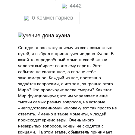
4442
Натальная астрология
0 Комментариев
Осознанность
Путь Воина
Сегодня я расскажу почему из всех возможных
Сталкинг
путей, я выбрал и принял учение дона Хуана. В
какой-то определённый момент своей жизни
человек выбирает во что ему верить. Этот
Целительство
событие не спонтанное, а вполне себе
закономерное. Каждый из нас, постоянно
задаётся вопросами, а что там, за гранью этого
Мира? Что происходит после смерти? Как этот
Мир функционирует, кто им управляет и ещё
тысячи самых разных вопросов, на которые
«неподготовленному» человеку вот так просто не
ответить. Именно в такие моменты, у людей
происходит кризис веры. Очень много
незакрытых вопросов, концы не сходятся с
концами. На этом этапе, обыватель принимает