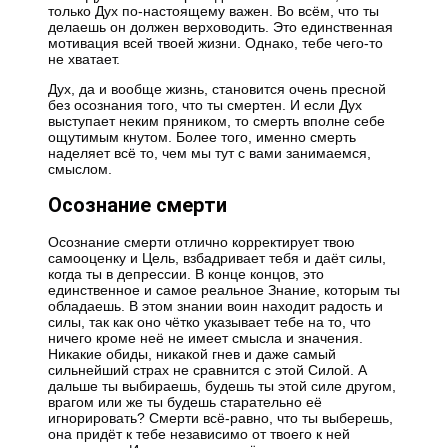
только Дух по-настоящему важен. Во всём, что ты
делаешь он должен верховодить. Это единственная
мотивация всей твоей жизни. Однако, тебе чего-то
не хватает.
Дух, да и вообще жизнь, становится очень пресной
без осознания того, что ты смертен. И если Дух
выступает неким пряником, то смерть вполне себе
ощутимым кнутом. Более того, именно смерть
наделяет всё то, чем мы тут с вами занимаемся,
смыслом.
Осознание смерти
Осознание смерти отлично корректирует твою
самооценку и Цель, взбадривает тебя и даёт силы,
когда ты в депрессии. В конце концов, это
единственное и самое реальное Знание, которым ты
обладаешь. В этом знании воин находит радость и
силы, так как оно чётко указывает тебе на то, что
ничего кроме неё не имеет смысла и значения.
Никакие обиды, никакой гнев и даже самый
сильнейший страх не сравнится с этой Силой. А
дальше ты выбираешь, будешь ты этой силе другом,
врагом или же ты будешь старательно её
игнорировать? Смерти всё-равно, что ты выберешь,
она придёт к тебе независимо от твоего к ней