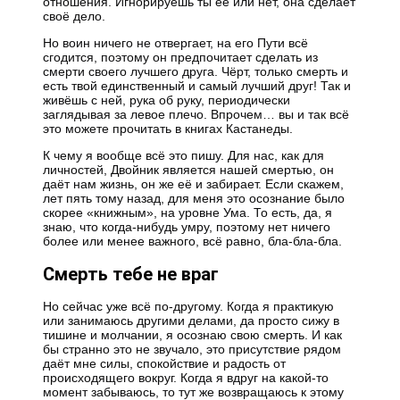
отношения. Игнорируешь ты её или нет, она сделает
своё дело.
Но воин ничего не отвергает, на его Пути всё
сгодится, поэтому он предпочитает сделать из
смерти своего лучшего друга. Чёрт, только смерть и
есть твой единственный и самый лучший друг! Так и
живёшь с ней, рука об руку, периодически
заглядывая за левое плечо. Впрочем… вы и так всё
это можете прочитать в книгах Кастанеды.
К чему я вообще всё это пишу. Для нас, как для
личностей, Двойник является нашей смертью, он
даёт нам жизнь, он же её и забирает. Если скажем,
лет пять тому назад, для меня это осознание было
скорее «книжным», на уровне Ума. То есть, да, я
знаю, что когда-нибудь умру, поэтому нет ничего
более или менее важного, всё равно, бла-бла-бла.
Смерть тебе не враг
Но сейчас уже всё по-другому. Когда я практикую
или занимаюсь другими делами, да просто сижу в
тишине и молчании, я осознаю свою смерть. И как
бы странно это не звучало, это присутствие рядом
даёт мне силы, спокойствие и радость от
происходящего вокруг. Когда я вдруг на какой-то
момент забываюсь, то тут же возвращаюсь к этому