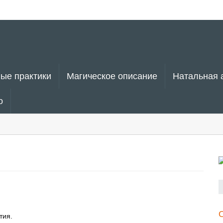
ые практики
Магическое описание
Натальная 
о
тия.