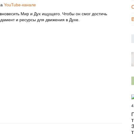
на
YouTube-канале
вновесить Мир и Дух ищущего. Чтобы он смог достичь
В
дамент и ресурсы для движения в Духе.
4
т
т