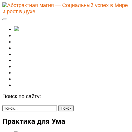
Абстрактное
Видение
Духовные практики
Магическое описание
Натальная астрология
Осознанность
Путь Воина
Сталкинг
Целительство
Поиск по сайту:
Практика для Ума