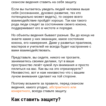
сеансом видения ставить на себя защиту.
Если вы пытаетесь увидеть людей человека выше
себя (осознаннее, духовно развитие, тех кто
потенциально может видеть), то скорее всего
взаимодействие пройдёт хорошо. Так как такого
рода люди следят за состоянием своего кокона,
поддерживают его в чистоте и порядке.
Но объекты видения бывают разные. Вы до конца не
знаете какие у них эманации, какое состояние
кокона, его намерения. Даже у развитых практиков,
мастеров и учителей не всегда будет настроение с
вами взаимодействовать.
Представьте, вы сидите, никого не трогаете,
занимаетесь своими делами, тут в ваше
пространство лезёт чужой луч внимания и просто
пялиться на вас. Как вы на это отреагируете?
Неизвестно, вот и нам неизвестно что с вашим
лучом внимания сделают на той стороне.
Поэтому возьмите за правило, перед сеансом
видения, какого угодно,
абстрактного или
конкретного
, всегда ставьте защиту.
Как ставить защиту?