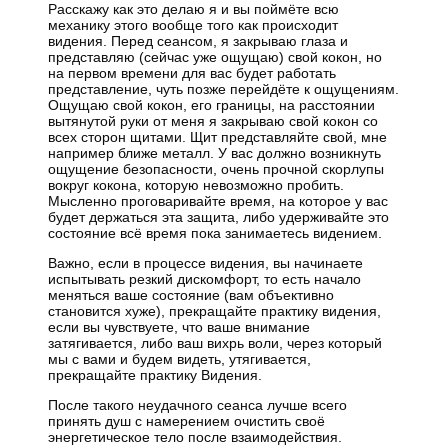
Расскажу как это делаю я и вы поймёте всю
механику этого вообще того как происходит
видения. Перед сеансом, я закрываю глаза и
представляю (сейчас уже ощущаю) свой кокон, но
на первом времени для вас будет работать
представление, чуть позже перейдёте к ощущениям.
Ощущаю свой кокон, его границы, на расстоянии
вытянутой руки от меня я закрываю свой кокон со
всех сторон щитами. Щит представляйте свой, мне
например ближе металл. У вас должно возникнуть
ощущение безопасности, очень прочной скорлупы
вокруг кокона, которую невозможно пробить.
Мысленно проговаривайте время, на которое у вас
будет держаться эта защита, либо удерживайте это
состояние всё время пока занимаетесь видением.
Важно, если в процессе видения, вы начинаете
испытывать резкий дискомфорт, то есть начало
меняться ваше состояние (вам объективно
становится хуже), прекращайте практику видения,
если вы чувствуете, что ваше внимание
затягивается, либо ваш вихрь воли, через который
мы с вами и будем видеть, утягивается,
прекращайте практику Видения.
После такого неудачного сеанса лучше всего
принять душ с намерением очистить своё
энергетическое тело после взаимодействия.