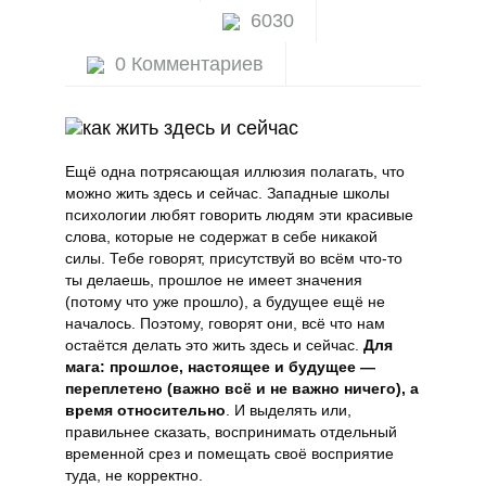
6030
Натальная астрология
0 Комментариев
Осознанность
Путь Воина
Ещё одна потрясающая иллюзия полагать, что
Сталкинг
можно жить здесь и сейчас. Западные школы
психологии любят говорить людям эти красивые
слова, которые не содержат в себе никакой
Целительство
силы. Тебе говорят, присутствуй во всём что-то
ты делаешь, прошлое не имеет значения
(потому что уже прошло), а будущее ещё не
началось. Поэтому, говорят они, всё что нам
остаётся делать это жить здесь и сейчас.
Для
мага: прошлое, настоящее и будущее —
переплетено (важно всё и не важно ничего), а
время относительно
. И выделять или,
правильнее сказать, воспринимать отдельный
временной срез и помещать своё восприятие
туда, не корректно.