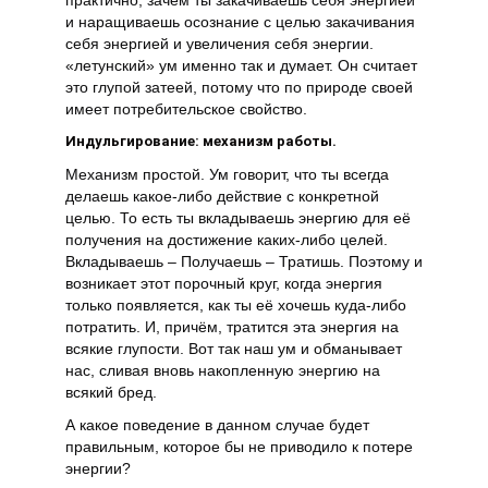
практично, зачем ты закачиваешь себя энергией
и наращиваешь осознание с целью закачивания
себя энергией и увеличения себя энергии.
«летунский» ум именно так и думает. Он считает
это глупой затеей, потому что по природе своей
имеет потребительское свойство.
Индульгирование: механизм работы.
Механизм простой. Ум говорит, что ты всегда
делаешь какое-либо действие с конкретной
целью. То есть ты вкладываешь энергию для её
получения на достижение каких-либо целей.
Вкладываешь – Получаешь – Тратишь. Поэтому и
возникает этот порочный круг, когда энергия
только появляется, как ты её хочешь куда-либо
потратить. И, причём, тратится эта энергия на
всякие глупости. Вот так наш ум и обманывает
нас, сливая вновь накопленную энергию на
всякий бред.
А какое поведение в данном случае будет
правильным, которое бы не приводило к потере
энергии?