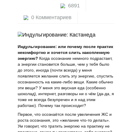
6891
Натальная астрология
0 Комментариев
Осознанность
Путь Воина
Индульгирование: или почему после практик
Сталкинг
некомфортно и хочется слить накопленную
энергию?
Когда осознание немного подрастает,
а энергии становится больше, чем у тебя было
Целительство
до этого, иногда (почти всегда) у меня
появляется желание слить эту энергию, спустить
осознанность на какие-либо вещи. Какие обычно
эти вещи? У меня это вкусная еда (особенно
шоколад), интернет, разговоры ни о чём (да-да, я
тоже не всегда безупречен и я над этим
работаю). Почему так происходит?
Первое, что осознаётся после увеличения ЖС и
роста осознания, это «желание что-то делать».
Ум говорит, что тратить энергию на практику не