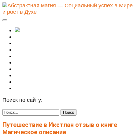
Абстрактное
Видение
Духовные практики
Магическое описание
Натальная астрология
Осознанность
Путь Воина
Сталкинг
Целительство
Поиск по сайту:
Путешествие в Икстлан отзыв о книге
Магическое описание